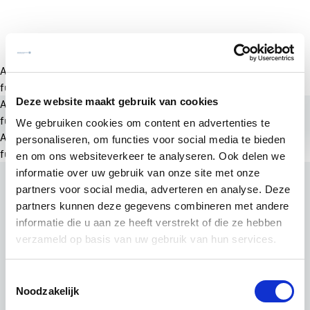
A rendering error occurred:
a.substring(...).replaceAll is not a
function
.
Deze website maakt gebruik van cookies
A rendering error occurred:
a.substring(...).replaceAll is not a
function
.
We gebruiken cookies om content en advertenties te
A rendering error occurred:
a.substring(...).replaceAll is not a
personaliseren, om functies voor social media te bieden
function
.
en om ons websiteverkeer te analyseren. Ook delen we
informatie over uw gebruik van onze site met onze
partners voor social media, adverteren en analyse. Deze
partners kunnen deze gegevens combineren met andere
informatie die u aan ze heeft verstrekt of die ze hebben
verzameld op basis van uw gebruik van hun services.
Toestemmingsselectie
Noodzakelijk