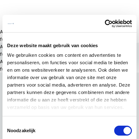
A rendering error occurred:
a.substring(...).replaceAll is not a
function
.
Deze website maakt gebruik van cookies
A rendering error occurred:
a.substring(...).replaceAll is not a
function
.
We gebruiken cookies om content en advertenties te
A rendering error occurred:
a.substring(...).replaceAll is not a
personaliseren, om functies voor social media te bieden
function
.
en om ons websiteverkeer te analyseren. Ook delen we
informatie over uw gebruik van onze site met onze
partners voor social media, adverteren en analyse. Deze
partners kunnen deze gegevens combineren met andere
informatie die u aan ze heeft verstrekt of die ze hebben
verzameld op basis van uw gebruik van hun services.
Toestemmingsselectie
Noodzakelijk