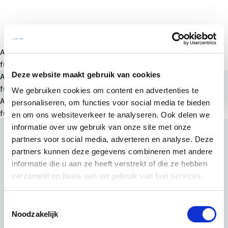
A rendering error occurred:
a.substring(...).replaceAll is not a
function
.
Deze website maakt gebruik van cookies
A rendering error occurred:
a.substring(...).replaceAll is not a
function
.
We gebruiken cookies om content en advertenties te
A rendering error occurred:
a.substring(...).replaceAll is not a
personaliseren, om functies voor social media te bieden
function
.
en om ons websiteverkeer te analyseren. Ook delen we
informatie over uw gebruik van onze site met onze
partners voor social media, adverteren en analyse. Deze
partners kunnen deze gegevens combineren met andere
informatie die u aan ze heeft verstrekt of die ze hebben
verzameld op basis van uw gebruik van hun services.
Toestemmingsselectie
Noodzakelijk