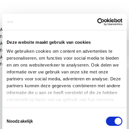
A rendering error occurred:
a.substring(...).replaceAll is not a
function
.
Deze website maakt gebruik van cookies
A rendering error occurred:
a.substring(...).replaceAll is not a
function
.
We gebruiken cookies om content en advertenties te
A rendering error occurred:
a.substring(...).replaceAll is not a
personaliseren, om functies voor social media te bieden
function
.
en om ons websiteverkeer te analyseren. Ook delen we
informatie over uw gebruik van onze site met onze
partners voor social media, adverteren en analyse. Deze
partners kunnen deze gegevens combineren met andere
informatie die u aan ze heeft verstrekt of die ze hebben
verzameld op basis van uw gebruik van hun services.
Toestemmingsselectie
Noodzakelijk