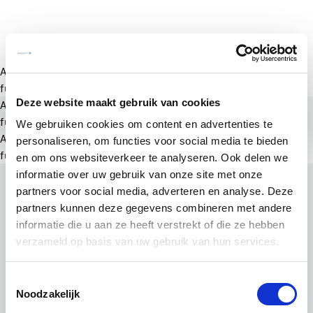
A rendering error occurred:
a.substring(...).replaceAll is not a
function
.
Deze website maakt gebruik van cookies
A rendering error occurred:
a.substring(...).replaceAll is not a
function
.
We gebruiken cookies om content en advertenties te
A rendering error occurred:
a.substring(...).replaceAll is not a
personaliseren, om functies voor social media te bieden
function
.
en om ons websiteverkeer te analyseren. Ook delen we
informatie over uw gebruik van onze site met onze
partners voor social media, adverteren en analyse. Deze
partners kunnen deze gegevens combineren met andere
informatie die u aan ze heeft verstrekt of die ze hebben
verzameld op basis van uw gebruik van hun services.
Toestemmingsselectie
Noodzakelijk